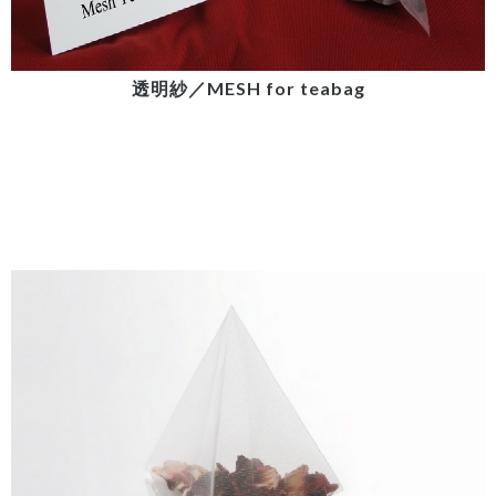
透明紗／MESH for teabag