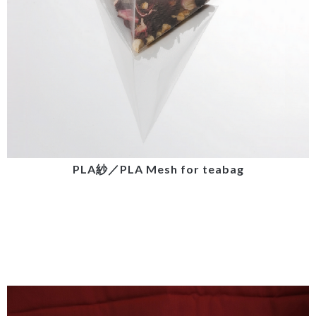
PLA紗／PLA Mesh for teabag