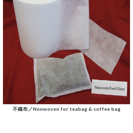
不織布／Nonwoven for teabag & coffee bag